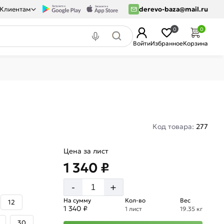
Клиентам
derevo-baza@mail.ru
0
0
Войти
Избранное
Корзина
Код товара:
277
Цена за лист
1 340 ₽
+
-
На сумму
Кол-во
Вес
12
1 340 ₽
1 лист
19.35 кг
30