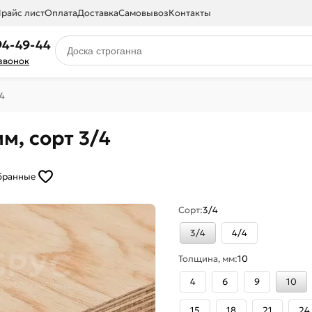
райс лист
Оплата
Доставка
Самовывоз
Контакты
94-49-44
 звонок
4
, сорт 3/4
бранные
Сорт:
3/4
3/4
4/4
Толщина, мм:
10
4
6
9
10
15
18
21
24