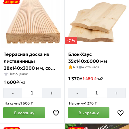
акции:
3
Брусок
сухой
строганный
Товаров
- 7 %
по
акции:
Террасная доска из
Блок-Хаус
3
лиственницы
35х140х6000 мм
4.8
4 отзывов
28x140х3000 мм, cорт
Нет оценок
АВ
1 370
₽
1 480
₽
/
м2
1 600
₽
/
м2
+
+
-
-
На сумму
1 600 ₽
На сумму
1 370 ₽
В корзину
В корзину