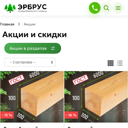
×
Акции
в
разделах
Главная
Акции
Акции и скидки
Доска
обрезная
Акции в разделах
Товаров
по
акции:
32
Брус
обрезной
Товаров
по
акции:
18
Доска
- 13 %
- 16 %
строганная
Товаров