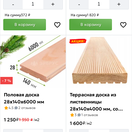
+
+
-
-
На сумму
372 ₽
На сумму
1 820 ₽
В корзину
В корзину
- 7 %
Половая доска
Террасная доска из
28х140х6000 мм
лиственницы
4.5
2 отзывов
28x140х4000 мм, cорт
3
1 отзывов
АВ
1 250
₽
1 350
₽
/
м2
1 600
₽
/
м2