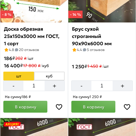
Лиственница
Товаров
по
- 8 %
- 14 %
акции:
10
Доска обрезная
Брус сухой
Террасная
25х150х3000 мм ГОСТ,
строганный
доска
1 сорт
90х90х6000 мм
из
4.8
20 отзывов
4.4
5 отзывов
лиственницы
186
₽
202
₽
/
шт
Товаров
16 400
₽
17 800
₽
/
куб
1 250
₽
1 450
₽
/
шт
по
акции:
шт
куб
2
+
+
-
-
Палубная
доска
На сумму
186 ₽
На сумму
1 250 ₽
из
В корзину
В корзину
лиственницы
Товаров
по
акции:
3