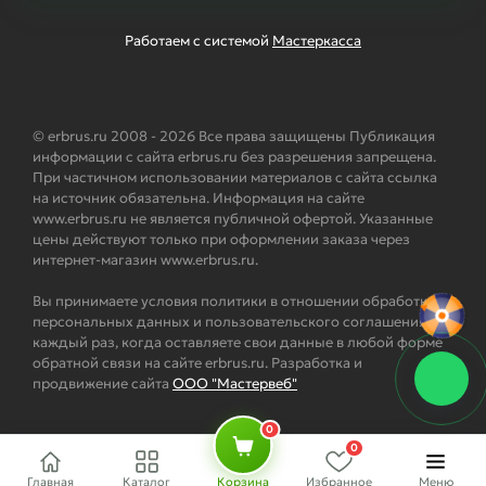
Работаем с системой
Мастеркасса
© erbrus.ru 2008 - 2026 Все права защищены Публикация
информации с сайта erbrus.ru без разрешения запрещена.
При частичном использовании материалов с сайта ссылка
на источник обязательна. Информация на сайте
www.erbrus.ru не является публичной офертой. Указанные
цены действуют только при оформлении заказа через
интернет-магазин www.erbrus.ru.
Вы принимаете условия политики в отношении обработки
персональных данных и пользовательского соглашения
каждый раз, когда оставляете свои данные в любой форме
обратной связи на сайте erbrus.ru. Разработка и
продвижение сайта
ООО "Мастервеб"
0
0
Главная
Каталог
Корзина
Избранное
Меню