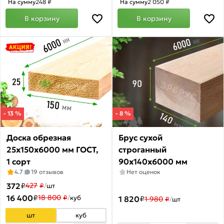
На сумму
248 ₽
На сумму
2 050 ₽
В корзину
В корзину
- 13 %
- 8 %
Доска обрезная
Брус сухой
25х150х6000 мм ГОСТ,
строганный
1 сорт
90х140х6000 мм
4.7
19 отзывов
Нет оценок
372
₽
427
₽
/
шт
16 400
₽
18 800
₽
/
куб
1 820
₽
1 980
₽
/
шт
шт
куб