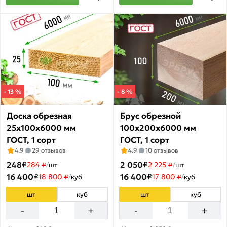
- 13 %
- 8 %
Доска обрезная
Брус обрезной
25х100х6000 мм
100х200х6000 мм
ГОСТ, 1 сорт
ГОСТ, 1 сорт
4.9
29 отзывов
4.9
10 отзывов
248
₽
2 050
₽
284
2 225
₽
/
шт
₽
/
шт
16 400
₽
16 400
₽
18 800
17 800
₽
/
куб
₽
/
куб
шт
куб
шт
куб
+
+
-
-