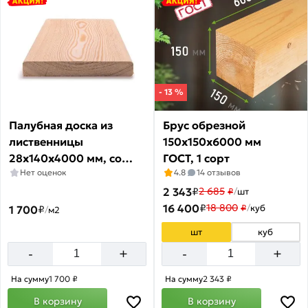
- 13 %
Палубная доска из
Брус обрезной
лиственницы
150х150х6000 мм
28x140х4000 мм, cорт
ГОСТ, 1 сорт
Нет оценок
4.8
14 отзывов
ВС
2 343
₽
2 685
₽
/
шт
16 400
₽
18 800
₽
/
куб
1 700
₽
/
м2
шт
куб
+
+
-
-
На сумму
1 700 ₽
На сумму
2 343 ₽
В корзину
В корзину