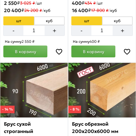
2 550
₽
400
₽
3 025
434
₽
/
шт
₽
/
шт
20 400
₽
16 400
₽
24 200
17 800
₽
/
куб
₽
/
куб
шт
куб
шт
куб
+
+
-
-
На сумму
2 550 ₽
На сумму
400 ₽
В корзину
В корзину
- 14 %
- 8 %
Брус сухой
Брус обрезной
строганный
200х200х6000 мм