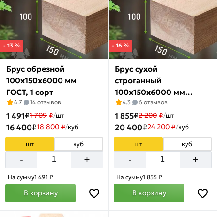
Имитация
бруса
из
лиственницы
- 13 %
- 16 %
Товаров
по
Брус обрезной
Брус сухой
акции:
1
100х150х6000 мм
строганный
ГОСТ, 1 сорт
100х150х6000 мм
Половая
4.7
14 отзывов
4.3
6 отзывов
ГОСТ
доска
1 491
₽
1 855
₽
1 709
2 200
₽
/
шт
₽
/
шт
из
16 400
₽
20 400
₽
18 800
24 200
₽
/
куб
₽
/
куб
лиственницы
Товаров
шт
куб
шт
куб
по
акции:
+
+
-
-
4
На сумму
1 491 ₽
На сумму
1 855 ₽
OSB
В корзину
В корзину
плита
Товаров
по