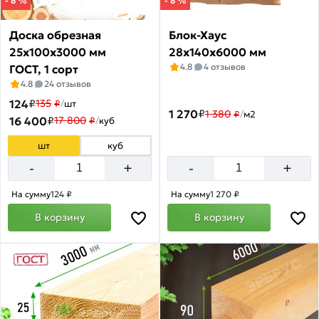
- 8 %
- 8 %
по
акции:
1
Доска обрезная
Блок-Хаус
25х100х3000 мм
28х140х6000 мм
Вагонка
4.8
4 отзывов
ГОСТ, 1 сорт
Товаров
4.8
24 отзывов
по
акции:
124
₽
135
₽
/
шт
1
1 270
₽
1 380
₽
/
м2
16 400
₽
17 800
₽
/
куб
Фанера
шт
куб
Товаров
+
+
-
-
по
акции:
11
На сумму
124 ₽
На сумму
1 270 ₽
В корзину
В корзину
Фанера
ламинированная
Товаров
по
акции:
2