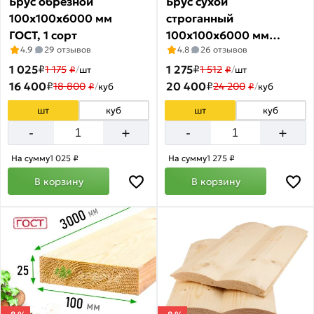
Брус обрезной
Брус сухой
по
100х100х6000 мм
строганный
акции:
ГОСТ, 1 сорт
100х100х6000 мм
38
4.9
29 отзывов
4.8
26 отзывов
ГОСТ
Брус
1 025
₽
1 275
₽
1 175
1 512
₽
/
шт
₽
/
шт
сухой
16 400
₽
20 400
₽
18 800
24 200
₽
/
куб
₽
/
куб
строганный
Товаров
шт
куб
шт
куб
по
+
+
-
-
акции:
25
На сумму
1 025 ₽
На сумму
1 275 ₽
Блок-
В корзину
В корзину
Хаус
Товаров
по
акции:
2
Доска
половая
Товаров