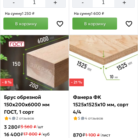
+
+
-
-
На сумму
1 250 ₽
На сумму
1 600 ₽
В корзину
В корзину
- 8 %
- 21 %
Брус обрезной
Фанера ФК
150х200х6000 мм
1525х1525х10 мм, сорт
ГОСТ, 1 сорт
4/4
4
2 отзывов
5
4 отзывов
3 280
₽
3 560
₽
/
шт
16 400
₽
17 800
₽
/
куб
870
₽
1 100
₽
/
лист