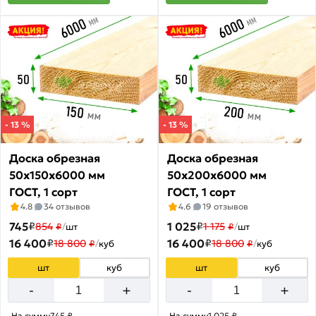
акции:
3
Брусок
сухой
строганный
Товаров
по
акции:
- 13 %
- 13 %
3
Доска обрезная
Доска обрезная
50х150х6000 мм
50х200х6000 мм
ГОСТ, 1 сорт
ГОСТ, 1 сорт
4.8
34 отзывов
4.6
19 отзывов
745
₽
1 025
₽
854
1 175
₽
/
шт
₽
/
шт
16 400
₽
16 400
₽
18 800
18 800
₽
/
куб
₽
/
куб
шт
куб
шт
куб
+
+
-
-
На сумму
745 ₽
На сумму
1 025 ₽