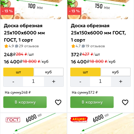
по
акции:
- 13 %
- 13 %
1
Вагонка
Доска обрезная
Доска обрезная
Товаров
25х100х6000 мм
25х150х6000 мм ГОСТ,
по
ГОСТ, 1 сорт
1 сорт
акции:
4.9
29 отзывов
4.7
19 отзывов
1
248
₽
372
₽
284
427
₽
/
шт
₽
/
шт
Фанера
16 400
₽
16 400
₽
18 800
18 800
₽
/
куб
₽
/
куб
Товаров
по
шт
куб
шт
куб
акции:
+
+
-
-
11
На сумму
248 ₽
На сумму
372 ₽
Фанера
ламинированная
В корзину
В корзину
Товаров
по
акции:
2