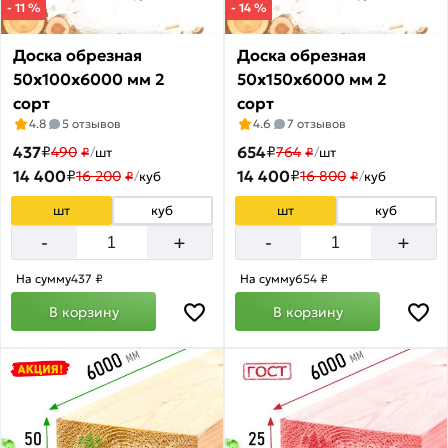
- 11 %
- 14 %
Доска обрезная
Доска обрезная
50х100х6000 мм 2
50х150х6000 мм 2
сорт
сорт
4.8
5 отзывов
4.6
7 отзывов
437
₽
654
₽
490
764
₽
/
шт
₽
/
шт
14 400
₽
14 400
₽
16 200
16 800
₽
/
куб
₽
/
куб
шт
куб
шт
куб
+
+
-
-
На сумму
437 ₽
На сумму
654 ₽
В корзину
В корзину