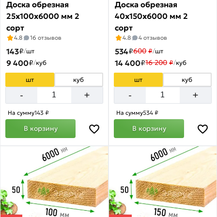
Доска обрезная
Доска обрезная
25х100х6000 мм 2
40х150х6000 мм 2
сорт
сорт
4.8
16 отзывов
4.8
4 отзывов
143
₽
534
₽
600
/
шт
₽
/
шт
9 400
₽
14 400
₽
16 200
/
куб
₽
/
куб
шт
куб
шт
куб
+
+
-
-
На сумму
143 ₽
На сумму
534 ₽
В корзину
В корзину