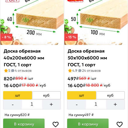
Имитация
бруса
из
лиственницы
Товаров
по
- 8 %
- 13 %
акции:
1
Доска обрезная
Доска обрезная
40х200х6000 мм
50х100х6000 мм
Половая
доска
ГОСТ, 1 сорт
ГОСТ, 1 сорт
из
5
4 отзывов
4.9
24 отзывов
лиственницы
820
₽
497
₽
890
569
₽
/
шт
₽
/
шт
Товаров
16 400
₽
16 400
₽
17 800
18 800
₽
/
куб
₽
/
куб
по
акции:
шт
куб
шт
куб
4
+
+
-
-
OSB
плита
На сумму
820 ₽
На сумму
497 ₽
Товаров
В корзину
В корзину
по