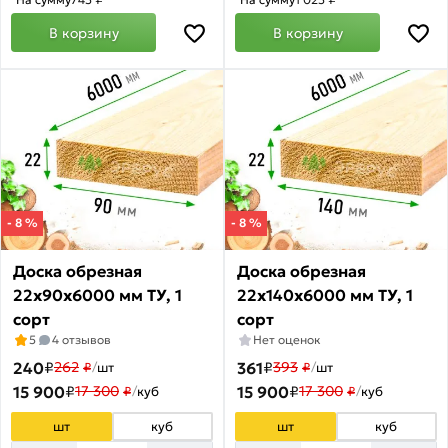
В корзину
В корзину
- 8 %
- 8 %
Доска обрезная
Доска обрезная
22х90х6000 мм ТУ, 1
22х140х6000 мм ТУ, 1
сорт
сорт
5
4 отзывов
Нет оценок
240
₽
361
₽
262
393
₽
/
шт
₽
/
шт
15 900
₽
15 900
₽
17 300
17 300
₽
/
куб
₽
/
куб
шт
куб
шт
куб