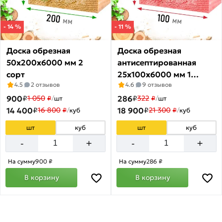
- 14 %
- 11 %
Доска обрезная
Доска обрезная
50х200х6000 мм 2
антисептированная
сорт
25х100х6000 мм 1
4.5
2 отзывов
4.6
9 отзывов
сорт ГОСТ
900
₽
286
₽
1 050
322
₽
/
шт
₽
/
шт
14 400
₽
18 900
₽
16 800
21 300
₽
/
куб
₽
/
куб
шт
куб
шт
куб
+
+
-
-
На сумму
900 ₽
На сумму
286 ₽
В корзину
В корзину