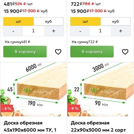
481
₽
722
₽
524
786
₽
/
шт
₽
/
шт
15 900
₽
15 900
₽
17 300
17 300
₽
/
куб
₽
/
куб
шт
куб
шт
куб
+
+
-
-
На сумму
481 ₽
На сумму
722 ₽
В корзину
В корзину
- 8 %
- 9 %
Доска обрезная
Доска обрезная
45х190х6000 мм ТУ, 1
22х90х3000 мм 2 сорт