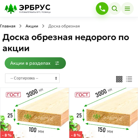
×
Акции
в
разделах
Главная
Акции
Доска обрезная
Доска обрезная недорого по
Доска
обрезная
акции
Товаров
по
Акции в разделах
акции:
32
Брус
обрезной
Товаров
по
акции:
18
Доска
строганная
- 8 %
- 8 %
Товаров