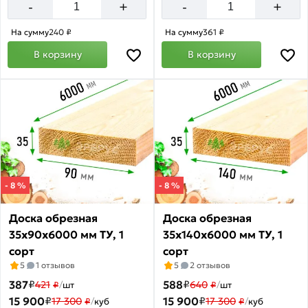
+
+
-
-
На сумму
240 ₽
На сумму
361 ₽
В корзину
В корзину
- 8 %
- 8 %
Доска обрезная
Доска обрезная
35х90х6000 мм ТУ, 1
35х140х6000 мм ТУ, 1
сорт
сорт
5
1 отзывов
5
2 отзывов
387
₽
588
₽
421
640
₽
/
шт
₽
/
шт
15 900
₽
15 900
₽
17 300
17 300
₽
/
куб
₽
/
куб