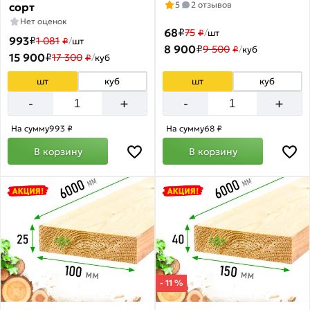
5
2 отзывов
сорт
Нет оценок
68
₽
75
₽
/
шт
993
₽
1 081
₽
/
шт
8 900
₽
9 500
₽
/
куб
15 900
₽
17 300
₽
/
куб
шт
куб
шт
куб
+
+
-
-
На сумму
993 ₽
На сумму
68 ₽
В корзину
В корзину
- 11 %