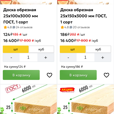
по
акции:
Доска обрезная
Доска обрезная
38
25х100х3000 мм
25х150х3000 мм ГОСТ,
ГОСТ, 1 сорт
1 сорт
Брус
4.8
24 отзывов
4.8
20 отзывов
сухой
124
строганный
₽
186
₽
135
202
₽
/
шт
₽
/
шт
16 400
Товаров
₽
16 400
₽
17 800
17 800
₽
/
куб
₽
/
куб
по
акции:
шт
куб
шт
куб
25
+
+
-
-
Блок-
На сумму
124 ₽
На сумму
186 ₽
Хаус
В корзину
В корзину
Товаров
по
акции:
2
Доска
половая
Товаров