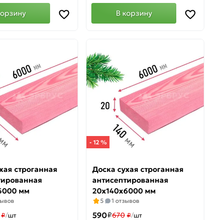
корзину
В корзину
- 12 %
хая строганная
Доска сухая строганная
тированная
антисептированная
6000 мм
20х140х6000 мм
зывов
5
1 отзывов
590
₽
670
₽
/
шт
₽
/
шт