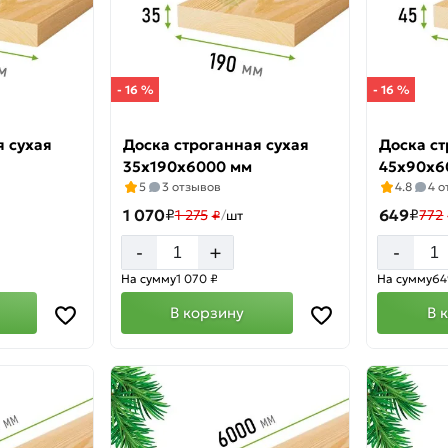
- 16 %
- 16 %
я сухая
Доска строганная сухая
Доска ст
35х190х6000 мм
45х90х6
5
3 отзывов
4.8
4 
1 070
₽
649
₽
1 275
772
₽
/
шт
+
-
-
На сумму
1 070 ₽
На сумму
64
В корзину
В 