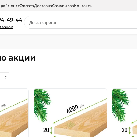
райс лист
Оплата
Доставка
Самовывоз
Контакты
94-49-44
 звонок
по акции