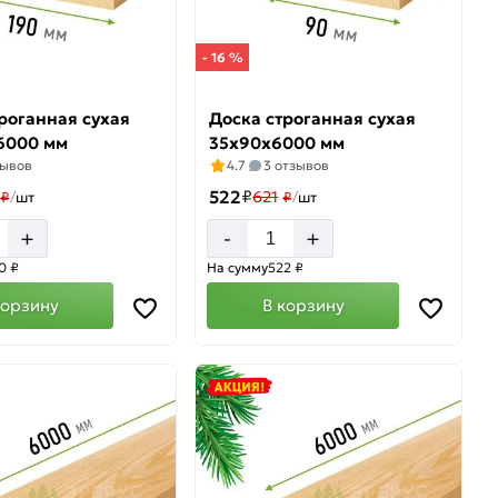
- 16 %
роганная сухая
Доска строганная сухая
6000 мм
35х90х6000 мм
зывов
4.7
3 отзывов
522
₽
621
₽
/
шт
₽
/
шт
+
+
-
0 ₽
На сумму
522 ₽
корзину
В корзину