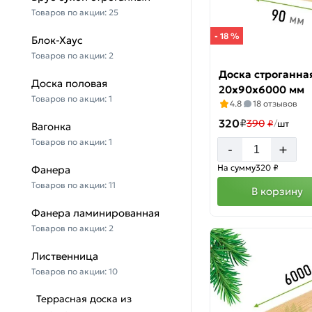
Товаров по акции:
25
- 18 %
Блок-Хаус
Товаров по акции:
2
Доска строганна
Доска половая
20х90х6000 мм
Товаров по акции:
1
4.8
18 отзывов
320
₽
390
₽
/
шт
Вагонка
Товаров по акции:
1
+
-
На сумму
320 ₽
Фанера
Товаров по акции:
11
В корзину
Фанера ламинированная
Товаров по акции:
2
Лиственница
Товаров по акции:
10
Террасная доска из