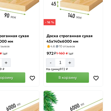
- 16 %
роганная сухая
Доска строганная сухая
000 мм
45х140х6000 мм
отзывов
4.6
10 отзывов
972
₽
1 160
₽
/
шт
₽
/
шт
+
+
-
9 ₽
На сумму
972 ₽
корзину
В корзину