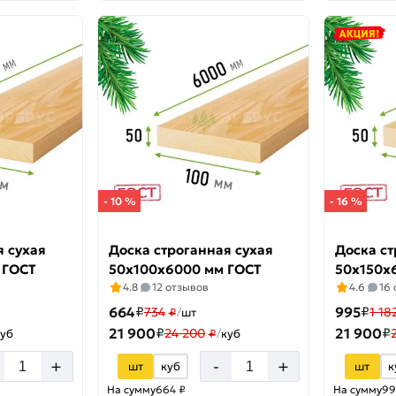
- 10 %
- 16 %
я сухая
Доска строганная сухая
Доска ст
 ГОСТ
50х100х6000 мм ГОСТ
50х150х
4.8
12 отзывов
4.6
16
664
₽
995
₽
734
1 18
₽
/
шт
21 900
₽
21 900
₽
24 200
куб
₽
/
куб
+
+
-
шт
куб
шт
к
На сумму
664 ₽
На сумму
99