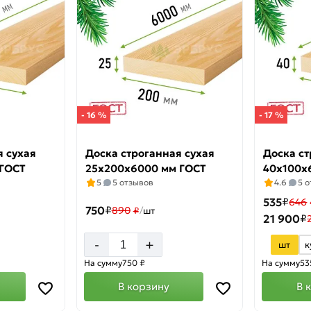
- 16 %
- 17 %
я сухая
Доска строганная сухая
Доска ст
 ГОСТ
25х200х6000 мм ГОСТ
40х100х
5
5 отзывов
4.6
5 
535
₽
646
750
₽
890
₽
/
шт
21 900
₽
+
-
шт
к
На сумму
750 ₽
На сумму
53
В корзину
В 