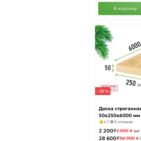
В корзину
- 23 %
Доска строганна
50х250х6000 мм
4.7
3 отзывов
2 200
₽
2 850
₽
/
шт
28 600
₽
36 900
₽
/