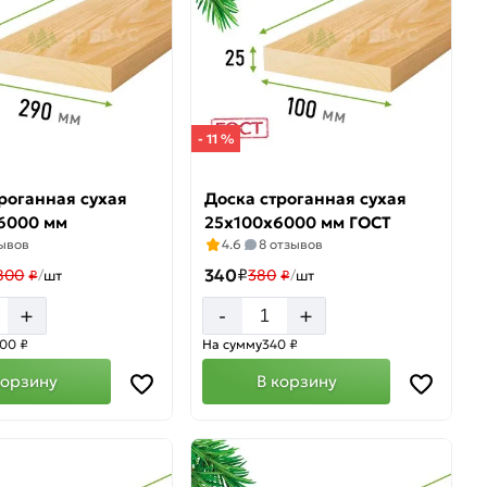
- 11 %
роганная сухая
Доска строганная сухая
6000 мм
25х100х6000 мм ГОСТ
зывов
4.6
8 отзывов
340
₽
800
380
₽
/
шт
₽
/
шт
+
+
-
100 ₽
На сумму
340 ₽
корзину
В корзину