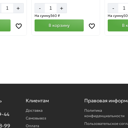
+
+
-
-
На сумму
360 ₽
На сумму
50
В корзину
В 
ь
Клиентам
Правовая информ
Доставка
Политика
9-44
конфиденциальности
Самовывоз
Пользовательское сог
98-99
Оплата