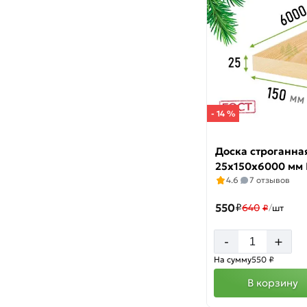
- 14 %
Доска строганна
25х150х6000 мм
4.6
7 отзывов
550
₽
640
₽
/
шт
+
-
На сумму
550 ₽
В корзину