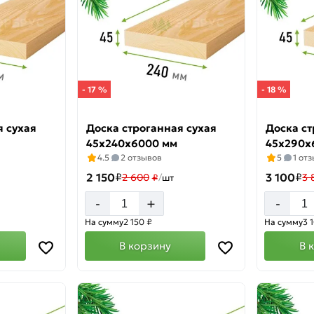
- 17 %
- 18 %
я сухая
Доска строганная сухая
Доска ст
45х240х6000 мм
45х290х
4.5
2 отзывов
5
1 от
2 150
₽
3 100
₽
2 600
3 
₽
/
шт
+
-
-
На сумму
2 150 ₽
На сумму
3 
В корзину
В 