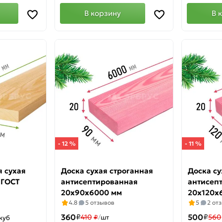
В корзину
В 
- 12 %
- 11 %
я сухая
Доска сухая строганная
Доска су
 ГОСТ
антисептированная
антисеп
20х90х6000 мм
20х120х
4.8
5 отзывов
5
2 от
360
₽
500
₽
410
560
₽
/
шт
куб