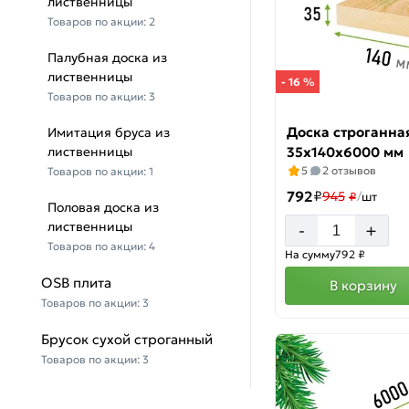
лиственницы
Товаров по акции:
2
Палубная доска из
лиственницы
- 16 %
Товаров по акции:
3
Доска строганна
Имитация бруса из
лиственницы
35х140х6000 мм
5
2 отзывов
Товаров по акции:
1
792
₽
945
₽
/
шт
Половая доска из
лиственницы
+
-
Товаров по акции:
4
На сумму
792 ₽
OSB плита
В корзину
Товаров по акции:
3
Брусок сухой строганный
Товаров по акции:
3