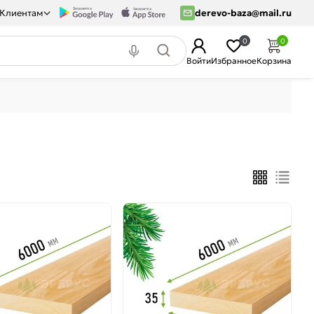
Клиентам
derevo-baza@mail.ru
0
0
Войти
Избранное
Корзина