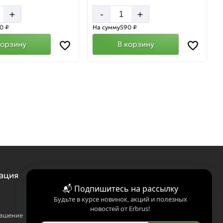
+
+
-
0 ₽
На сумму
590 ₽
корзину
В корзину
ация
📬 Подпишитесь на рассылку
Будьте в курсе новинок, акций и полезных
новостей от Erbrus!
лашение