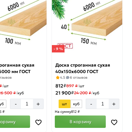
- 9 %
роганная сухая
Доска строганная сухая
6000 мм ГОСТ
40х150х6000 ГОСТ
отзывов
4.5
6 отзывов
812
₽
897
₽
/
шт
₽
/
шт
21 900
₽
26 500
24 200
₽
/
куб
₽
/
куб
+
+
-
-
уб
шт
куб
5 ₽
На сумму
812 ₽
корзину
В корзину