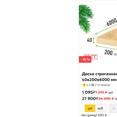
- 10 %
Доска строганна
40х200х6000 мм
4.5
2 отзывов
1 095
₽
1 210
₽
/
шт
21 900
₽
24 200
₽
/
-
шт
куб
На сумму
1 095 ₽