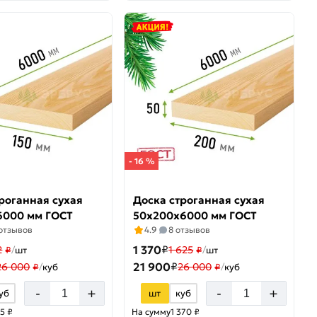
- 16 %
роганная сухая
Доска строганная сухая
6000 мм ГОСТ
50х200х6000 мм ГОСТ
 отзывов
4.9
8 отзывов
1 370
₽
2
1 625
₽
/
шт
₽
/
шт
21 900
₽
26 000
26 000
₽
/
куб
₽
/
куб
+
+
-
-
уб
шт
куб
5 ₽
На сумму
1 370 ₽