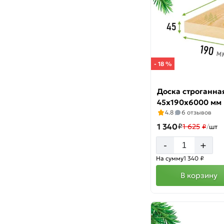
- 18 %
Доска строганна
45х190х6000 мм
4.8
6 отзывов
1 340
₽
1 625
₽
/
шт
+
-
На сумму
1 340 ₽
В корзину