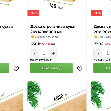
- 10 %
- 11 %
я сухая
Доска строганная сухая
Доска ст
20х140х6000 мм
20х190х
4.8
11 отзывов
5
4 от
530
₽
730
₽
590
820
₽
/
шт
+
-
-
На сумму
530 ₽
На сумму
73
В корзину
В 