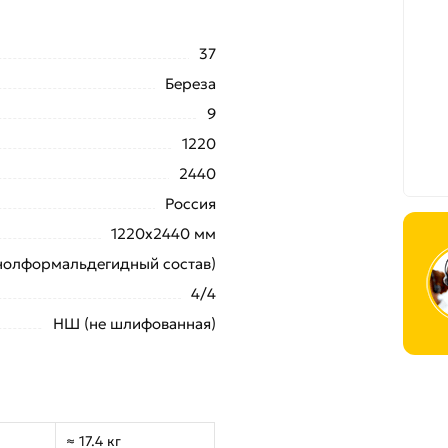
37
Береза
9
1220
2440
Россия
1220х2440 мм
нолформальдегидный состав)
4/4
НШ (не шлифованная)
≈ 17.4 кг