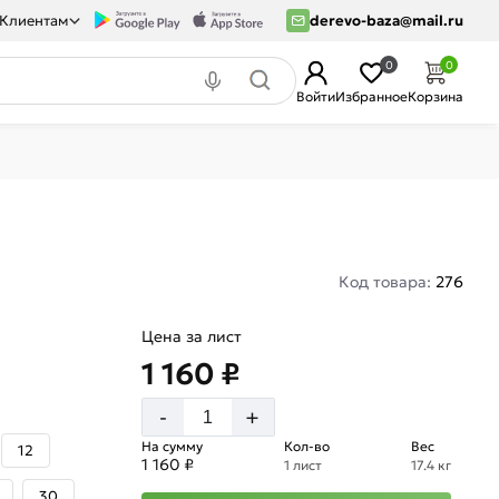
Клиентам
derevo-baza@mail.ru
0
0
Войти
Избранное
Корзина
Код товара:
276
Цена за лист
1 160 ₽
+
-
На сумму
Кол-во
Вес
12
1 160 ₽
1 лист
17.4 кг
30