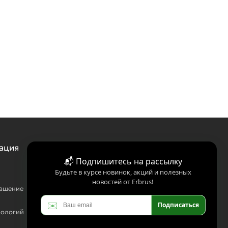
ация
📬 Подпишитесь на рассылку
Будьте в курсе новинок, акций и полезных
новостей от Erbrus!
лашение
✉️
Подписаться
нологий