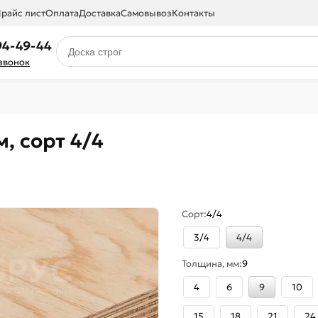
райс лист
Оплата
Доставка
Самовывоз
Контакты
94-49-44
 звонок
, сорт 4/4
Сорт:
4/4
3/4
4/4
Толщина, мм:
9
4
6
9
10
15
18
21
24