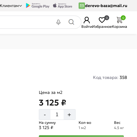
Клиентам
derevo-baza@mail.ru
0
0
Войти
Избранное
Корзина
Код товара:
358
Цена за м2
3 125 ₽
+
-
На сумму
Кол-во
Вес
3 125 ₽
1 м2
4.5 кг