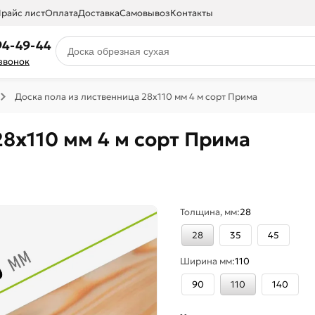
райс лист
Оплата
Доставка
Самовывоз
Контакты
94-49-44
 звонок
Доска пола из лиственница 28x110 мм 4 м сорт Прима
28x110 мм 4 м сорт Прима
Толщина, мм:
28
28
35
45
Ширина мм:
110
90
110
140