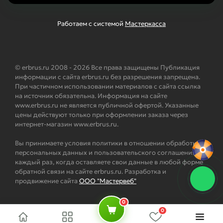
Работаем с системой
Мастеркасса
© erbrus.ru 2008 - 2026 Все права защищены Публикация
информации с сайта erbrus.ru без разрешения запрещена.
При частичном использовании материалов с сайта ссылка
на источник обязательна. Информация на сайте
www.erbrus.ru не является публичной офертой. Указанные
цены действуют только при оформлении заказа через
интернет-магазин www.erbrus.ru.
Вы принимаете условия политики в отношении обработки
персональных данных и пользовательского соглашения
каждый раз, когда оставляете свои данные в любой форме
обратной связи на сайте erbrus.ru. Разработка и
продвижение сайта
ООО "Мастервеб"
0
0