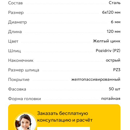
Состав
Сталь
Размер
6х120 мм
Диаметр
6 мм
Длина
120 мм
Цвет
Желтый цинк
Шлиц
Pozidriv (PZ)
Наконечник
острый
Размер шлица
PZ3
Покрытие
желтопассивированный
Фасовка
50 шт
Форма головки
потайная
Заказать бесплатную
консультацию и расчёт