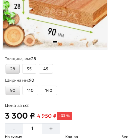
Толщина, мм:
28
28
35
45
Ширина мм:
90
90
110
140
Цена за м2
3 300 ₽
4 950 ₽
- 33 %
+
-
На сумму
Кол-во
Вес