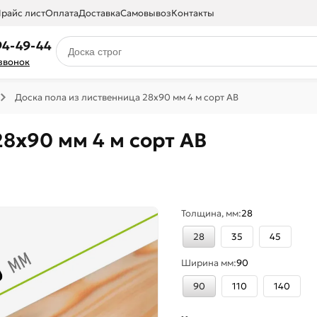
райс лист
Оплата
Доставка
Самовывоз
Контакты
94-49-44
 звонок
Доска пола из лиственница 28x90 мм 4 м сорт AВ
8x90 мм 4 м сорт AВ
Толщина, мм:
28
28
35
45
Ширина мм:
90
90
110
140