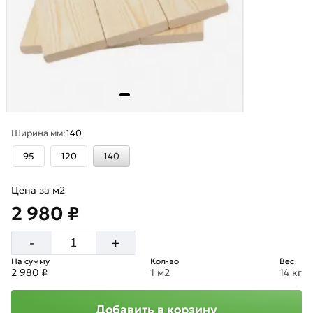
Ширина мм:
140
95
120
140
Цена за м2
2 980 ₽
+
-
На сумму
Кол-во
Вес
2 980 ₽
1 м2
14 кг
Добавить в корзину