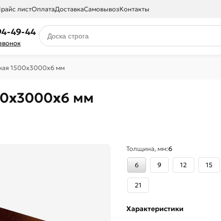
райс лист
Оплата
Доставка
Самовывоз
Контакты
94-49-44
 звонок
ная 1500х3000х6 мм
00х3000х6 мм
Толщина, мм:
6
6
9
12
15
21
Характеристики