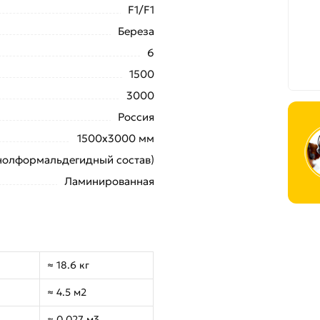
F1/F1
Береза
6
1500
3000
Россия
1500х3000 мм
нолформальдегидный состав)
Ламинированная
≈ 18.6 кг
≈ 4.5 м2
≈ 0.027 м3