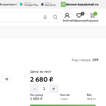
Клиентам
derevo-baza@mail.ru
0
0
Войти
Избранное
Корзина
Код товара:
299
Цена за лист
2 680 ₽
18
+
-
На сумму
Кол-во
Вес
2 680 ₽
1 лист
18.6 кг