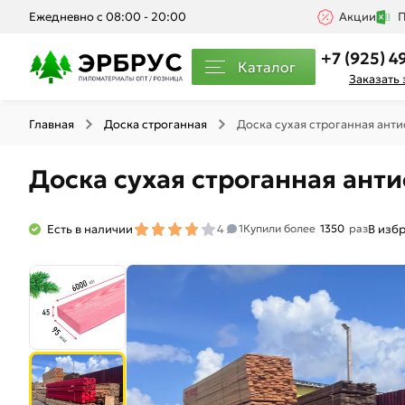
Ежедневно с 08:00 - 20:00
Акции
П
+7 (925) 4
Каталог
Заказать
Главная
Доска строганная
Доска сухая строганная ант
Доска сухая строганная ант
Есть в наличии
4
В изб
1
Купили более
1350
раз