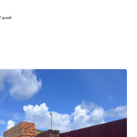
л
7 дней