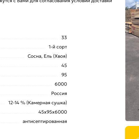
утся с Вами для согласования условий доставки
33
1-й сорт
Сосна, Ель (Хвоя)
45
95
6000
Россия
12-14 % (Камерная сушка)
45х95х6000
антисептированная