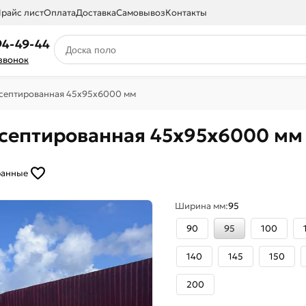
райс лист
Оплата
Доставка
Самовывоз
Контакты
94-49-44
 звонок
исептированная 45х95х6000 мм
исептированная 45х95х6000 мм
ранные
Ширина мм:
95
90
95
100
140
145
150
200