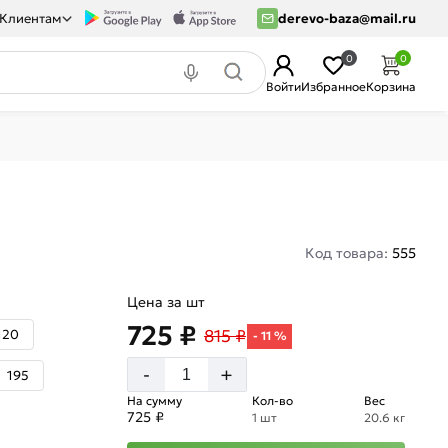
Клиентам
derevo-baza@mail.ru
0
0
Войти
Избранное
Корзина
Код товара:
555
Цена за шт
725 ₽
815 ₽
120
- 11 %
+
-
195
На сумму
Кол-во
Вес
725 ₽
1 шт
20.6 кг