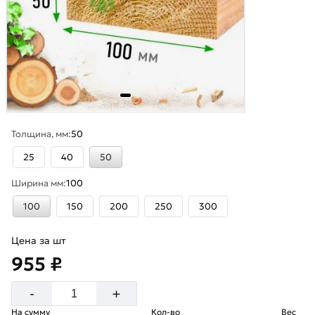
Толщина, мм:
50
25
40
50
Ширина мм:
100
100
150
200
250
300
Цена за шт
955 ₽
+
-
На сумму
Кол-во
Вес