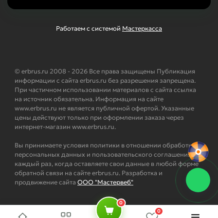
Работаем с системой
Мастеркасса
© erbrus.ru 2008 - 2026 Все права защищены Публикация
информации с сайта erbrus.ru без разрешения запрещена.
При частичном использовании материалов с сайта ссылка
на источник обязательна. Информация на сайте
www.erbrus.ru не является публичной офертой. Указанные
цены действуют только при оформлении заказа через
интернет-магазин www.erbrus.ru.
Вы принимаете условия политики в отношении обработки
персональных данных и пользовательского соглашения
каждый раз, когда оставляете свои данные в любой форме
обратной связи на сайте erbrus.ru. Разработка и
продвижение сайта
ООО "Мастервеб"
0
0