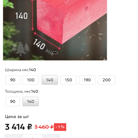
Ширина мм:
140
90
100
140
150
190
200
Толщина, мм:
140
90
140
Цена за шт
3 414 ₽
3 460 ₽
- 1 %