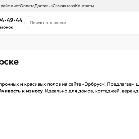
райс лист
Оплата
Доставка
Самовывоз
Контакты
94-49-44
 звонок
рске
прочных и красивых полов на сайте «Эрбрус»! Предлагаем 
йчивость к износу
. Идеально для домов, коттеджей, веранд