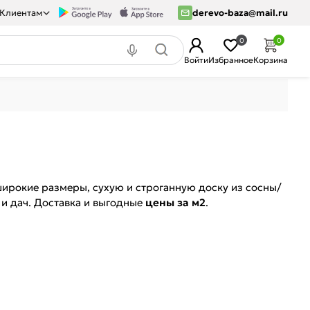
Клиентам
derevo-baza@mail.ru
0
0
Войти
Избранное
Корзина
широкие размеры, сухую и строганную доску из сосны/
 и дач. Доставка и выгодные
цены за м2
.