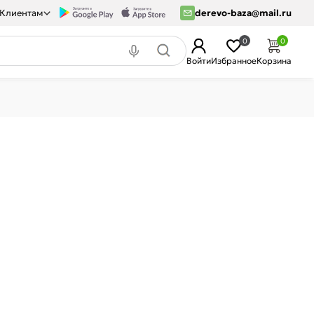
Клиентам
derevo-baza@mail.ru
0
0
Войти
Избранное
Корзина