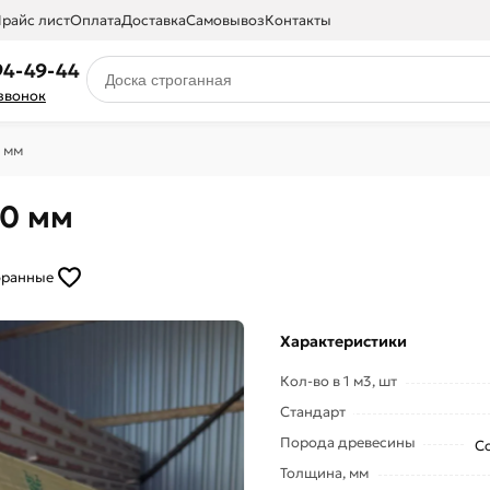
райс лист
Оплата
Доставка
Самовывоз
Контакты
94-49-44
 звонок
 мм
00 мм
бранные
Характеристики
Кол-во в 1 м3, шт
Стандарт
Порода древесины
Со
Толщина, мм