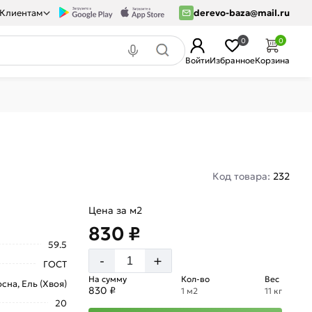
Клиентам
derevo-baza@mail.ru
0
0
Войти
Избранное
Корзина
Код товара:
232
Цена за м2
830 ₽
59.5
+
-
ГОСТ
На сумму
Кол-во
Вес
сна, Ель (Хвоя)
830 ₽
1 м2
11 кг
20