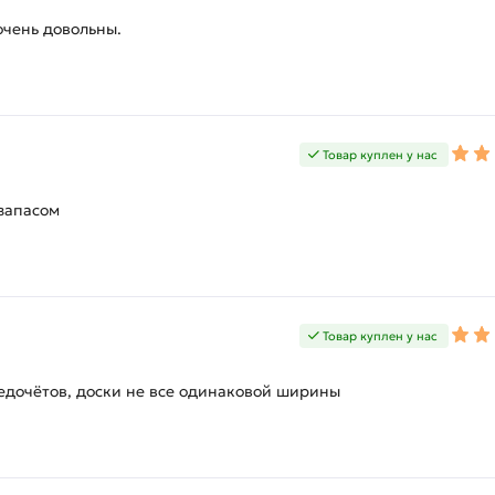
очень довольны.
Товар куплен у нас
запасом
Товар куплен у нас
едочётов, доски не все одинаковой ширины