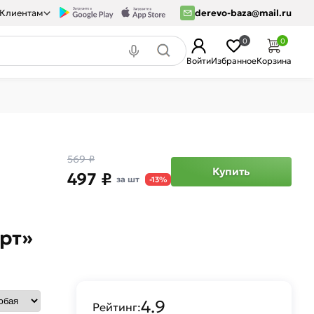
Клиентам
derevo-baza@mail.ru
0
0
Войти
Избранное
Корзина
569 ₽
Купить
497 ₽
за шт
-13%
рт»
4.9
Рейтинг: