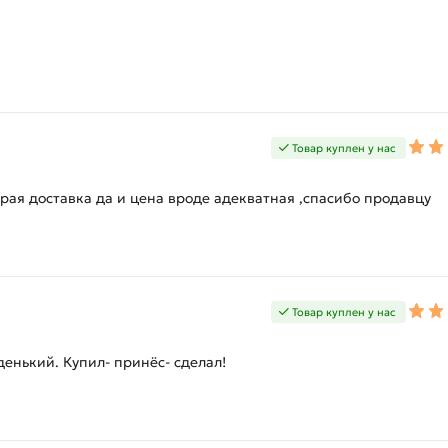
Товар куплен у нас
рая доставка да и цена вроде адекватная ,спасибо продавцу
Товар куплен у нас
енький. Купил- принёс- сделал!