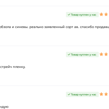
Товар куплен у нас
бзола и синевы. реально заявленный сорт ав. спасибо продавц
Товар куплен у нас
стрейч пленку.
Товар куплен у нас
ендую