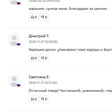
2026-02-02 09:55:00
хорошие, сучков мало. благодарю за ценник.
👍
0
👎
0
Дмитрий Т.
2025-11-27 15:05:00
Хорошие доски ,упаковано тоже хорошо и быст
👍
0
👎
0
Светлана Е.
2025-11-21 10:27:00
Отличный товар! Чистенький, ровненький, глад
👍
0
👎
0