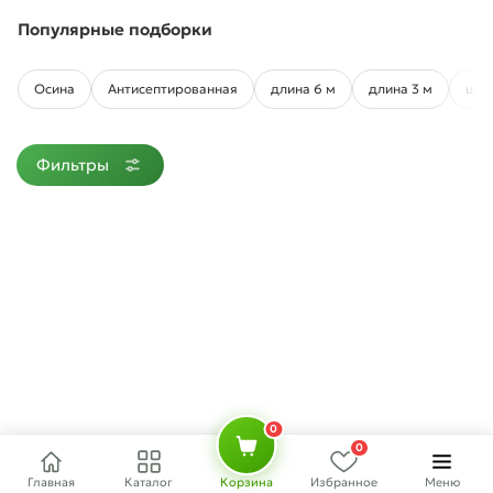
Популярные подборки
Осина
Антисептированная
длина 6 м
длина 3 м
шир
Фильтры
0
0
Главная
Каталог
Корзина
Избранное
Меню